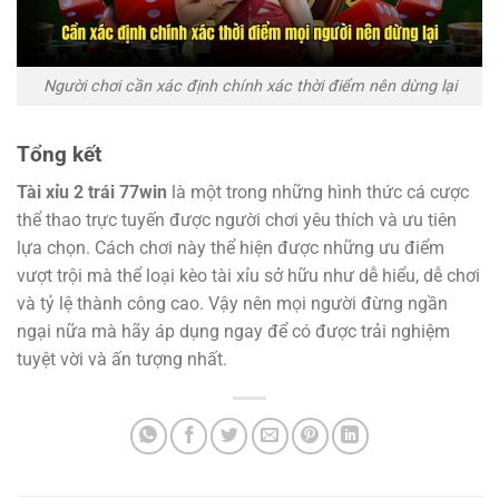
Người chơi cần xác định chính xác thời điểm nên dừng lại
Tổng kết
Tài xỉu 2 trái 77win
là một trong những hình thức cá cược
thể thao trực tuyến được người chơi yêu thích và ưu tiên
lựa chọn. Cách chơi này thể hiện được những ưu điểm
vượt trội mà thể loại kèo tài xỉu sở hữu như dễ hiểu, dễ chơi
và tỷ lệ thành công cao. Vậy nên mọi người đừng ngần
ngại nữa mà hãy áp dụng ngay để có được trải nghiệm
tuyệt vời và ấn tượng nhất.