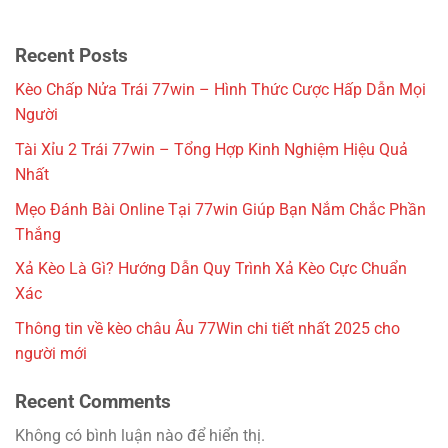
Recent Posts
Kèo Chấp Nửa Trái 77win – Hình Thức Cược Hấp Dẫn Mọi
Người
Tài Xỉu 2 Trái 77win – Tổng Hợp Kinh Nghiệm Hiệu Quả
Nhất
Mẹo Đánh Bài Online Tại 77win Giúp Bạn Nắm Chắc Phần
Thắng
Xả Kèo Là Gì? Hướng Dẫn Quy Trình Xả Kèo Cực Chuẩn
Xác
Thông tin về kèo châu Âu 77Win chi tiết nhất 2025 cho
người mới
Recent Comments
Không có bình luận nào để hiển thị.