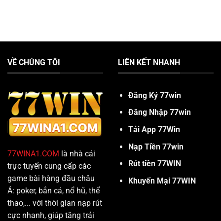
VỀ CHÚNG TÔI
LIÊN KẾT NHANH
Đăng Ký 77win
Đăng Nhập 77win
Tải App 77Win
Nạp Tiền 77win
77WINA1.COM
là nhà cái
Rút tiền 77WIN
trực tuyến cung cấp các
game bài hàng đầu châu
Khuyến Mại 77WIN
Á: poker, bắn cá, nổ hũ, thể
thao,... với thời gian nạp rút
cực nhanh, giúp tăng trải