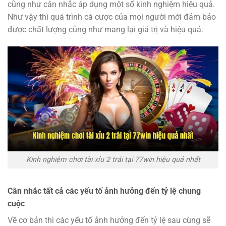
cũng như cân nhắc áp dụng một số kinh nghiệm hiệu quả.
Như vậy thì quá trình cá cược của mọi người mới đảm bảo
được chất lượng cũng như mang lại giá trị và hiệu quả.
Kinh nghiệm chơi tài xỉu 2 trái tại 77win hiệu quả nhất
Cân nhắc tất cả các yếu tố ảnh hưởng đến tỷ lệ chung
cuộc
Về cơ bản thì các yếu tố ảnh hưởng đến tỷ lệ sau cùng sẽ