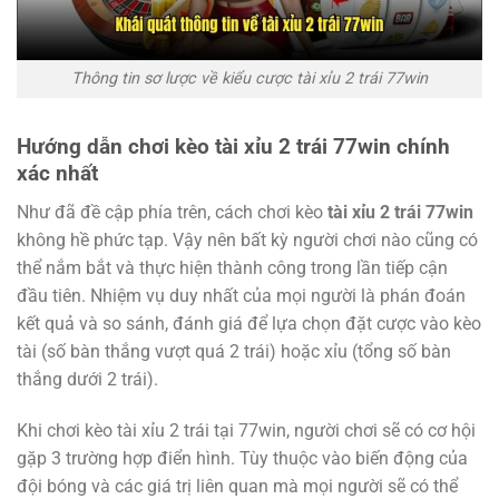
Thông tin sơ lược về kiểu cược tài xỉu 2 trái 77win
Hướng dẫn chơi kèo tài xỉu 2 trái 77win chính
xác nhất
Như đã đề cập phía trên, cách chơi kèo
tài xỉu 2 trái 77win
không hề phức tạp. Vậy nên bất kỳ người chơi nào cũng có
thể nắm bắt và thực hiện thành công trong lần tiếp cận
đầu tiên. Nhiệm vụ duy nhất của mọi người là phán đoán
kết quả và so sánh, đánh giá để lựa chọn đặt cược vào kèo
tài (số bàn thắng vượt quá 2 trái) hoặc xỉu (tổng số bàn
thắng dưới 2 trái).
Khi chơi kèo tài xỉu 2 trái tại 77win, người chơi sẽ có cơ hội
gặp 3 trường hợp điển hình. Tùy thuộc vào biến động của
đội bóng và các giá trị liên quan mà mọi người sẽ có thể