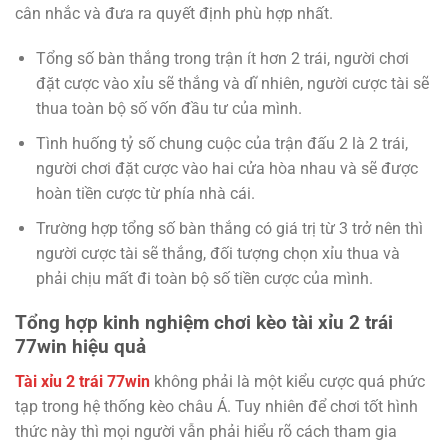
cân nhắc và đưa ra quyết định phù hợp nhất.
Tổng số bàn thắng trong trận ít hơn 2 trái, người chơi
đặt cược vào xỉu sẽ thắng và dĩ nhiên, người cược tài sẽ
thua toàn bộ số vốn đầu tư của mình.
Tình huống tỷ số chung cuộc của trận đấu 2 là 2 trái,
người chơi đặt cược vào hai cửa hòa nhau và sẽ được
hoàn tiền cược từ phía nhà cái.
Trường hợp tổng số bàn thắng có giá trị từ 3 trở nên thì
người cược tài sẽ thắng, đối tượng chọn xỉu thua và
phải chịu mất đi toàn bộ số tiền cược của mình.
Tổng hợp kinh nghiệm chơi kèo tài xỉu 2 trái
77win hiệu quả
Tài xỉu 2 trái 77win
không phải là một kiểu cược quá phức
tạp trong hệ thống kèo châu Á. Tuy nhiên để chơi tốt hình
thức này thì mọi người vẫn phải hiểu rõ cách tham gia