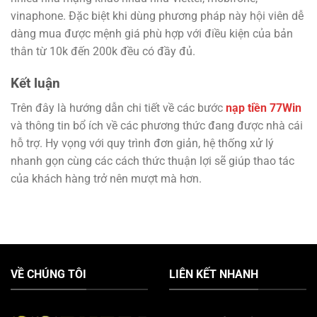
vinaphone. Đặc biệt khi dùng phương pháp này hội viên dễ
dàng mua được mệnh giá phù hợp với điều kiện của bản
thân từ 10k đến 200k đều có đầy đủ.
Kết luận
Trên đây là hướng dẫn chi tiết về các bước
nạp tiền 77Win
và thông tin bổ ích về các phương thức đang được nhà cái
hỗ trợ. Hy vọng với quy trình đơn giản, hệ thống xử lý
nhanh gọn cùng các cách thức thuận lợi sẽ giúp thao tác
của khách hàng trở nên mượt mà hơn.
VỀ CHÚNG TÔI
LIÊN KẾT NHANH