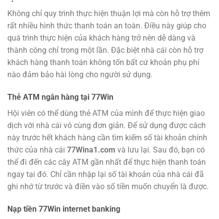
Không chỉ quy trình thực hiện thuận lợi mà còn hỗ trợ thêm
rất nhiều hình thức thanh toán an toàn. Điều này giúp cho
quá trình thực hiện của khách hàng trở nên dễ dàng và
thành công chỉ trong một lần. Đặc biệt nhà cái còn hỗ trợ
khách hàng thanh toán không tốn bất cứ khoản phụ phí
nào đảm bảo hài lòng cho người sử dụng.
Thẻ ATM ngân hàng tại 77Win
Hội viên có thể dùng thẻ ATM của mình để thực hiện giao
dịch với nhà cái vô cùng đơn giản. Để sử dụng được cách
này trước hết khách hàng cần tìm kiếm số tài khoản chính
thức của nhà cái
77Wina1.com
và lưu lại. Sau đó, bạn có
thể đi đến các cây ATM gần nhất để thực hiện thanh toán
ngay tại đó. Chỉ cần nhập lại số tài khoản của nhà cái đã
ghi nhớ từ trước và điền vào số tiền muốn chuyển là được.
Nạp tiền 77Win internet banking