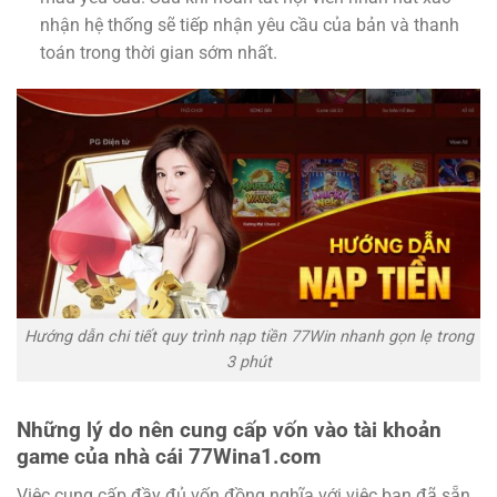
nhận hệ thống sẽ tiếp nhận yêu cầu của bản và thanh
toán trong thời gian sớm nhất.
Hướng dẫn chi tiết quy trình nạp tiền 77Win nhanh gọn lẹ trong
3 phút
Những lý do nên cung cấp vốn vào tài khoản
game của nhà cái 77Wina1.com
Việc cung cấp đầy đủ vốn đồng nghĩa với việc bạn đã sẵn